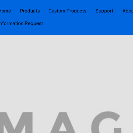
Home
Products
Custom Products
Support
Abou
Information Request