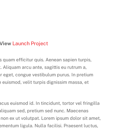
View
Launch Project
quam efficitur quis. Aenean sapien turpis,
 Aliquam arcu ante, sagittis eu rutrum a,
itor eget, congue vestibulum purus. In pretium
e euismod, velit turpis dignissim massa, et
us euismod id. In tincidunt, tortor vel fringilla
d aliquam sed, pretium sed nunc. Maecenas
m non ex ut volutpat. Lorem ipsum dolor sit amet,
mentum ligula. Nulla facilisi. Praesent luctus,