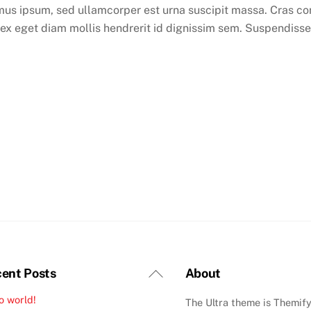
s ipsum, sed ullamcorper est urna suscipit massa. Cras co
x eget diam mollis hendrerit id dignissim sem. Suspendisse vi
Back
ent Posts
About
To
o world!
The Ultra theme is Themify
Top