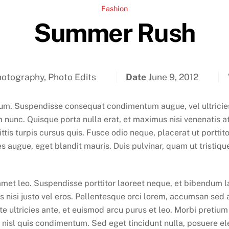
Fashion
Summer Rush
otography, Photo Edits
Date
June 9, 2012
. Suspendisse consequat condimentum augue, vel ultricies 
nunc. Quisque porta nulla erat, et maximus nisi venenatis at.
gittis turpis cursus quis. Fusce odio neque, placerat ut portt
ces augue, eget blandit mauris. Duis pulvinar, quam ut tristiqu
 amet leo. Suspendisse porttitor laoreet neque, et bibendum lac
s nisi justo vel eros. Pellentesque orci lorem, accumsan se
nte ultricies ante, et euismod arcu purus et leo. Morbi pretiu
 nisl quis condimentum. Sed eget tincidunt nulla, posuere ele